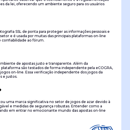
tes da lei, oferecendo um ambiente seguro para os usuários
tografia SSL de ponta para proteger as informações pessoais e
setor e é usada por muitas das principais plataformas on-line
confiabilidade ao fórum.
biente de apostas justo e transparente. Além da
 plataforma são testados de forma independente pela eCOGRA,
jogos on-line. Essa verificação independente dos jogos da
 e justos.
?
ou uma marca significativa no setor de jogos de azar devido à
igável e medidas de segurança robustas. Entender como a
nsando em entrar no emocionante mundo das apostas on-line