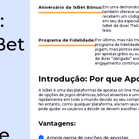
Aniversário da 1xBet Bônus:
Em uma demonstraçã
também oferece um
:
recebem um código
em seu dia especial
1xBet de dizer “Fel
leais.
Bet
Programa de Fidelidade:
Por último, mas não m
programa de fidelidade
jogam, mais pontos el
por apostas grátis ou 
de dizer “obrigado” aos
engajamento contínuo 
Introdução: Por que Apo
A 1xBet é uma das plataformas de apostas on-line m
de opções de jogos dinâmicas, bônus atraentes e u
rapidamente em todo o mundo devido ao seu comprom
No entanto, como qualquer plataforma, ela tem seus 
pode ajudar os usuários a decidir se devem escolher 
Vantagens:
de
Ampla gama de opções de apostas