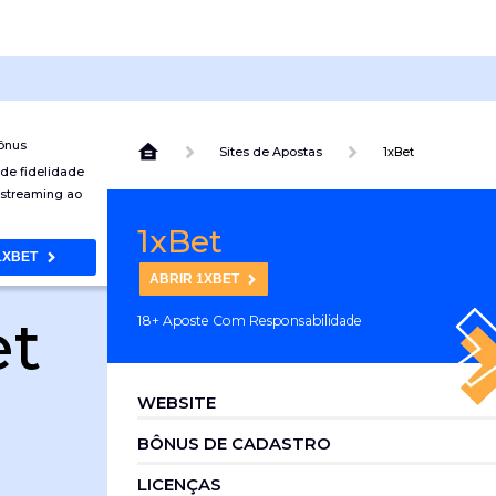
ônus
Sites de Apostas
1xBet
de fidelidade
 streaming ao
1xBet
1XBET
ABRIR 1XBET
et
18+ Aposte Com Responsabilidade
WEBSITE
BÔNUS DE CADASTRO
LICENÇAS