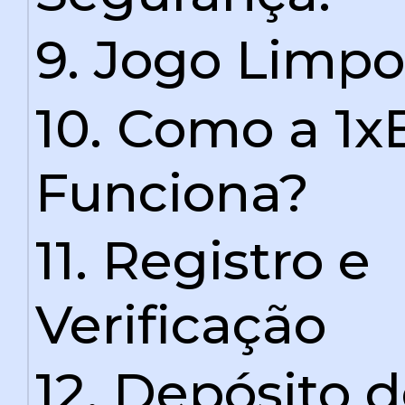
9. Jogo Limpo
10. Como a 1x
Funciona?
11. Registro e
Verificação
12. Depósito 