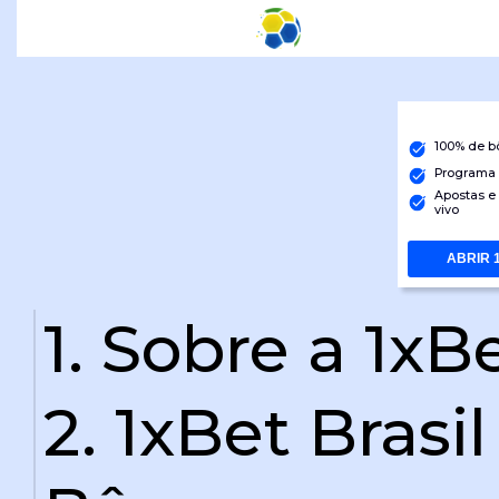
100% de b
Programa 
Apostas e
vivo
ABRIR 
1. Sobre a 1xB
2. 1xBet Brasil