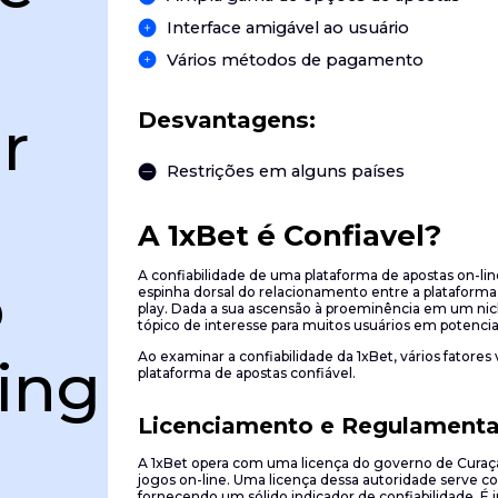
Interface amigável ao usuário
Vários métodos de pagamento
Desvantagens:
r
Restrições em alguns países
A 1xBet é Confiavel?
A confiabilidade de uma plataforma de apostas on-lin
o
espinha dorsal do relacionamento entre a plataform
play. Dada a sua ascensão à proeminência em um nich
tópico de interesse para muitos usuários em potencia
Ao examinar a confiabilidade da 1xBet, vários fator
ing
plataforma de apostas confiável.
Licenciamento e Regulament
A 1xBet opera com uma licença do governo de Curaça
jogos on-line. Uma licença dessa autoridade serve c
fornecendo um sólido indicador de confiabilidade. 