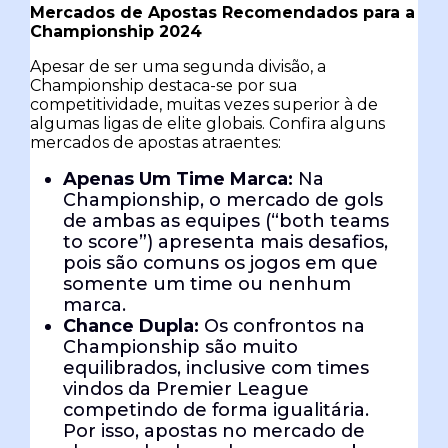
Mercados de Apostas Recomendados para a
Championship 2024
Apesar de ser uma segunda divisão, a
Championship destaca-se por sua
competitividade, muitas vezes superior à de
algumas ligas de elite globais. Confira alguns
mercados de apostas atraentes:
Apenas Um Time Marca:
Na
Championship, o mercado de gols
de ambas as equipes (“both teams
to score”) apresenta mais desafios,
pois são comuns os jogos em que
somente um time ou nenhum
marca.
Chance Dupla:
Os confrontos na
Championship são muito
equilibrados, inclusive com times
vindos da Premier League
competindo de forma igualitária.
Por isso, apostas no mercado de