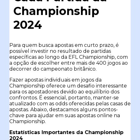
Championship
2024
Para quem busca apostas em curto prazo, é
possível investir no resultado de partidas
específicas ao longo da EFL Championship, com
a opção de escolher entre mais de 400 jogos ao
decorrer do campeonato britânico.
Fazer apostas individuais em jogos da
Championship oferece um desafio interessante
para os apostadores devido ao equilíbrio dos
confrontos. É essencial, portanto, manter-se
atualizado com as odds oferecidas pelas casas de
apostas. Abaixo, destacamos alguns pontos-
chave para ajudar em suas apostas online na
Championship.
Estatísticas Importantes da Championship
2024