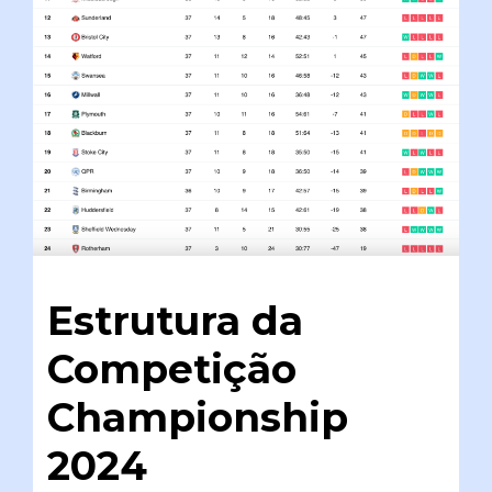
Estrutura da
Competição
Championship
2024