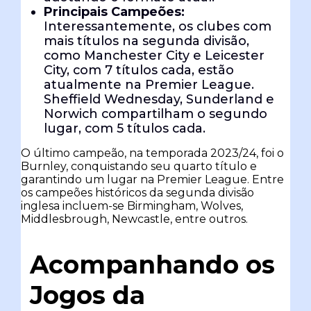
Principais Campeões:
Interessantemente, os clubes com
mais títulos na segunda divisão,
como Manchester City e Leicester
City, com 7 títulos cada, estão
atualmente na Premier League.
Sheffield Wednesday, Sunderland e
Norwich compartilham o segundo
lugar, com 5 títulos cada.
O último campeão, na temporada 2023/24, foi o
Burnley, conquistando seu quarto título e
garantindo um lugar na Premier League. Entre
os campeões históricos da segunda divisão
inglesa incluem-se Birmingham, Wolves,
Middlesbrough, Newcastle, entre outros.
Acompanhando os
Jogos da