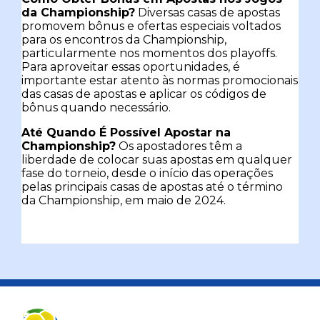
da Championship?
Diversas casas de apostas
promovem bônus e ofertas especiais voltados
para os encontros da Championship,
particularmente nos momentos dos playoffs.
Para aproveitar essas oportunidades, é
importante estar atento às normas promocionais
das casas de apostas e aplicar os códigos de
bônus quando necessário.
Até Quando É Possível Apostar na
Championship?
Os apostadores têm a
liberdade de colocar suas apostas em qualquer
fase do torneio, desde o início das operações
pelas principais casas de apostas até o término
da Championship, em maio de 2024.