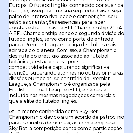
Europa. O futebol inglês, conhecido por sua rica
tradição, assegura que sua segunda divisão seja
palco de intensa rivalidade e competição. Aqui
estão as orientações essenciais para fazer
apostas estratégicas na EFL Championship 2024!
A EFL Championship, sendo a segunda divisão do
futebol inglês, serve como porta de entrada
para a Premier League – a liga de clubes mais
acirrada do planeta. Com isso, a Championship
desfruta do prestígio associado ao futebol
britânico, destacando-se por sua
competitividade e capturando significativa
atenção, superando até mesmo outras primeiras
divisões europeias. Ao contrário da Premier
League, a Championship é organizada pela
English Football League (EFL), e não está
incluída nas mesmas negociações comerciais
que a elite do futebol inglês.
Atualmente conhecida como Sky Bet
Championship devido a um acordo de patrocínio
para os direitos de nomeação com a empresa
Sky Bet, a competição conta com a participação