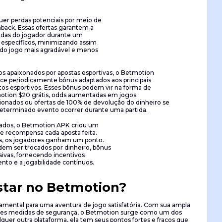
er perdas potenciais por meio de
hback. Essas ofertas garantem a
rdas do jogador durante um
 específicos, minimizando assim
a do jogo mais agradável e menos
os apaixonados por apostas esportivas, o Betmotion
ce periodicamente bônus adaptados aos principais
os esportivos. Esses bônus podem vir na forma de
otion $20 grátis, odds aumentadas em jogos
ionados ou ofertas de 100% de devolução do dinheiro se
terminado evento ocorrer durante uma partida.
cados, o Betmotion APK criou um
e recompensa cada aposta feita.
os, os jogadores ganham um ponto.
em ser trocados por dinheiro, bônus
sivas, fornecendo incentivos
nto e a jogabilidade contínuos.
star no Betmotion?
damental para uma aventura de jogo satisfatória. Com sua ampla
fortes medidas de segurança, o Betmotion surge como um dos
quer outra plataforma, ela tem seus pontos fortes e fracos que