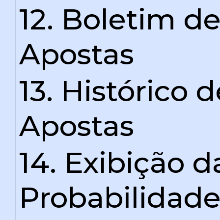
12. Boletim d
Apostas
13. Histórico d
Apostas
14. Exibição d
Probabilidade