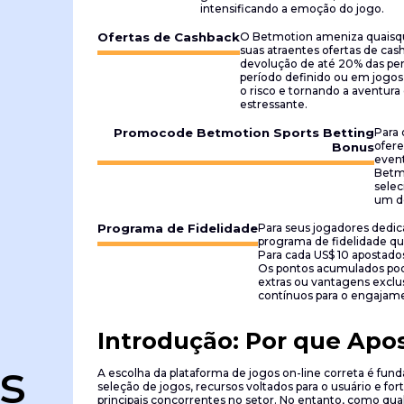
intensificando a emoção do jogo.
Ofertas de Cashback
O Betmotion ameniza quaisqu
suas atraentes ofertas de cas
devolução de até 20% das pe
período definido ou em jogos
o risco e tornando a aventur
estressante.
Promocode Betmotion Sports Betting
Para 
ofere
Bonus
event
Betm
selec
um de
Programa de Fidelidade
Para seus jogadores dedi
programa de fidelidade qu
Para cada US$ 10 apostad
Os pontos acumulados pod
extras ou vantagens exclu
contínuos para o engajame
Introdução: Por que Apo
s
A escolha da plataforma de jogos on-line correta é fun
seleção de jogos, recursos voltados para o usuário e 
principais concorrentes no setor. No entanto, como qual