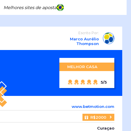
Melhores sites de aposta
Escrito Por:
Marco Aurélio
Thompson
MELHOR CASA
5/5
www.betmotion.com
R$2000
Curaçao