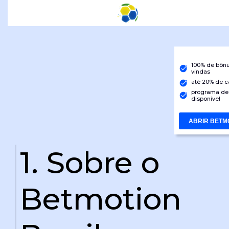
100% de bônu
vindas
até 20% de 
programa de 
disponível
ABRIR BETM
1. Sobre o
Betmotion