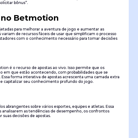
olicitar bônus”.
 no Betmotion
jetadas para melhorar a aventura de jogo e aumentar as
 variam de recursos fáceis de usar que simplificam o processo
ostadores com o conhecimento necessário para tomar decisões
on é o recurso de apostas ao vivo. Isso permite que os
to em que estão acontecendo, com probabilidades que se
 Essa forma interativa de apostas acrescenta uma camada extra
e capitalizar seu conhecimento profundo do jogo.
s abrangentes sobre vários esportes, equipes e atletas. Essa
es analisarem as tendências de desempenho, os confrontos
r suas decisões de apostas.