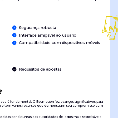
Segurança robusta
Interface amigável ao usuário
Compatibilidade com dispositivos móveis
Requisitos de apostas
?
idade é fundamental. O Betmotion fez avanços significativos para
ra e tem vários recursos que demonstram seu compromisso com
edidas por algumas das autoridades de jogos mais respeitáveis