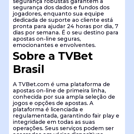
segurança robustas garantem a
segurança dos dados e fundos dos
jogadores, enquanto sua equipe
dedicada de suporte ao cliente está
pronta para ajudar 24 horas por dia, 7
dias por semana. É o seu destino para
apostas on-line seguras,
emocionantes e envolventes.
Sobre a TVBet
Brasil
A TVBet.com é uma plataforma de
apostas on-line de primeira linha,
conhecida por sua ampla seleção de
jogos e opções de apostas. A
plataforma é licenciada e
regulamentada, garantindo fair play e
integridade em todas as suas
operações. Seus serviços podem ser