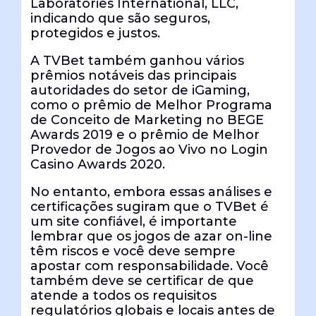
Laboratories International, LLC,
indicando que são seguros,
protegidos e justos.
A TVBet também ganhou vários
prêmios notáveis das principais
autoridades do setor de iGaming,
como o prêmio de Melhor Programa
de Conceito de Marketing no BEGE
Awards 2019 e o prêmio de Melhor
Provedor de Jogos ao Vivo no Login
Casino Awards 2020.
No entanto, embora essas análises e
certificações sugiram que o TVBet é
um site confiável, é importante
lembrar que os jogos de azar on-line
têm riscos e você deve sempre
apostar com responsabilidade. Você
também deve se certificar de que
atende a todos os requisitos
regulatórios globais e locais antes de