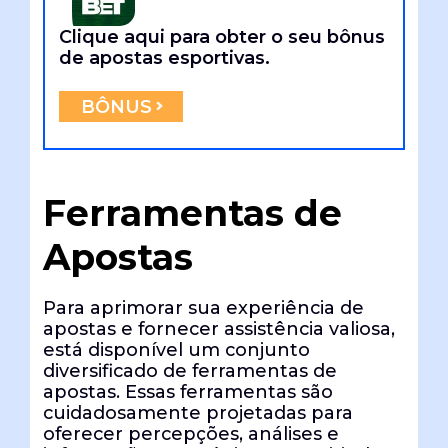
Clique aqui para obter o seu bônus
de apostas esportivas.
BÔNUS
Ferramentas de
Apostas
Para aprimorar sua experiência de
apostas e fornecer assistência valiosa,
está disponível um conjunto
diversificado de ferramentas de
apostas. Essas ferramentas são
cuidadosamente projetadas para
oferecer percepções, análises e