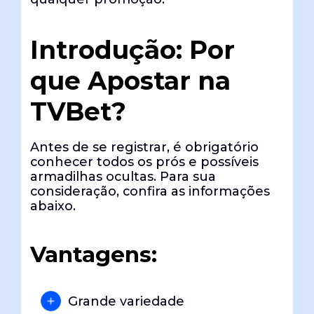
Introdução: Por
que Apostar na
TVBet?
Antes de se registrar, é obrigatório
conhecer todos os prós e possíveis
armadilhas ocultas. Para sua
consideração, confira as informações
abaixo.
Vantagens:
Grande variedade