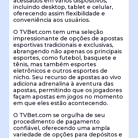
acessados em vários dispositivos,
incluindo desktop, tablet e celular,
oferecendo assim flexibilidade e
conveniência aos usuários.
O TVBet.com tem uma seleção
impressionante de opções de apostas
esportivas tradicionais e exclusivas,
abrangendo não apenas os principais
esportes, como futebol, basquete e
tênis, mas também esportes
eletrônicos e outros esportes de
nicho. Seu recurso de apostas ao vivo
adiciona adrenalina à aventura das
apostas, permitindo que os jogadores
façam apostas em jogos no momento
em que eles estão acontecendo.
O TVBet.com se orgulha de seu
procedimento de pagamento
confiável, oferecendo uma ampla
variedade de opções para depósitos e