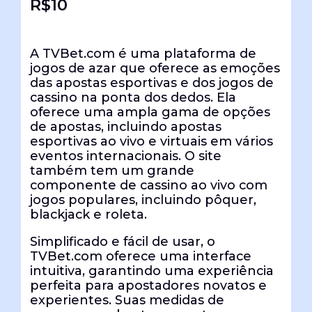
R$10
A TVBet.com é uma plataforma de
jogos de azar que oferece as emoções
das apostas esportivas e dos jogos de
cassino na ponta dos dedos. Ela
oferece uma ampla gama de opções
de apostas, incluindo apostas
esportivas ao vivo e virtuais em vários
eventos internacionais. O site
também tem um grande
componente de cassino ao vivo com
jogos populares, incluindo pôquer,
blackjack e roleta.
Simplificado e fácil de usar, o
TVBet.com oferece uma interface
intuitiva, garantindo uma experiência
perfeita para apostadores novatos e
experientes. Suas medidas de