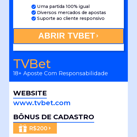
Uma partida 100% igual
Diversos mercados de apostas
Suporte ao cliente responsivo
ABRIR TVBET
TVBet
18+ Aposte Com Responsabilidade
WEBSITE
www.tvbet.com
BÔNUS DE CADASTRO
R$200