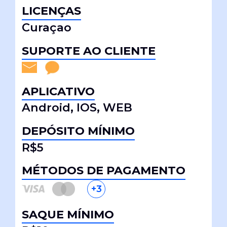
LICENÇAS
Curaçao
SUPORTE AO CLIENTE
APLICATIVO
Android, IOS, WEB
DEPÓSITO MÍNIMO
R$5
MÉTODOS DE PAGAMENTO
+3
SAQUE MÍNIMO