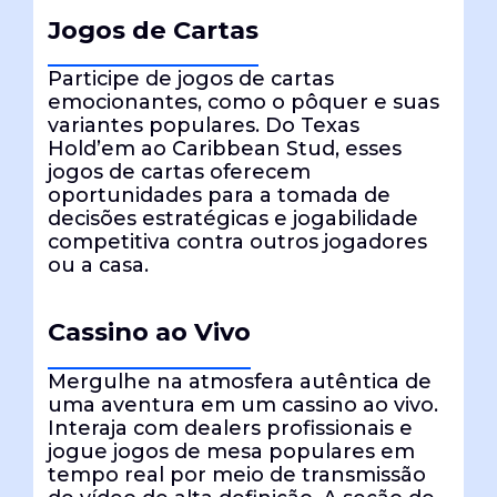
Jogos de Cartas
Participe de jogos de cartas
emocionantes, como o pôquer e suas
variantes populares. Do Texas
Hold’em ao Caribbean Stud, esses
jogos de cartas oferecem
oportunidades para a tomada de
decisões estratégicas e jogabilidade
competitiva contra outros jogadores
ou a casa.
Cassino ao Vivo
Mergulhe na atmosfera autêntica de
uma aventura em um cassino ao vivo.
Interaja com dealers profissionais e
jogue jogos de mesa populares em
tempo real por meio de transmissão