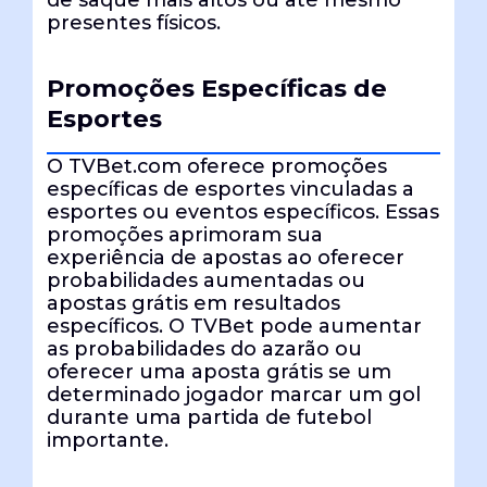
presentes físicos.
Promoções Específicas de
Esportes
O TVBet.com oferece promoções
específicas de esportes vinculadas a
esportes ou eventos específicos. Essas
promoções aprimoram sua
experiência de apostas ao oferecer
probabilidades aumentadas ou
apostas grátis em resultados
específicos. O TVBet pode aumentar
as probabilidades do azarão ou
oferecer uma aposta grátis se um
determinado jogador marcar um gol
durante uma partida de futebol
importante.