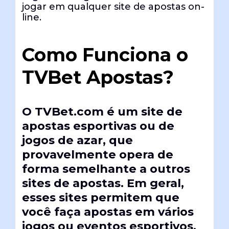
jogar em qualquer site de apostas on-
line.
Como Funciona o
TVBet Apostas?
O TVBet.com é um site de
apostas esportivas ou de
jogos de azar, que
provavelmente opera de
forma semelhante a outros
sites de apostas. Em geral,
esses sites permitem que
você faça apostas em vários
jogos ou eventos esportivos.