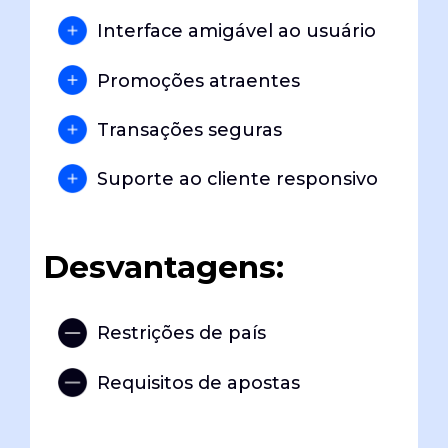
Interface amigável ao usuário
Promoções atraentes
Transações seguras
Suporte ao cliente responsivo
Desvantagens:
Restrições de país
Requisitos de apostas